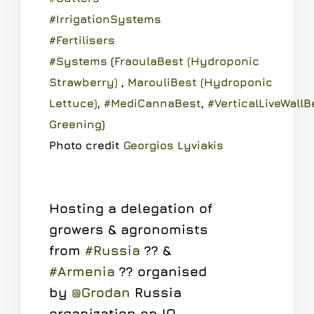
#
IrrigationSystems
#
Fertilisers
#
Systems
(
FraoulaBest (Hydroponic
Strawberry)
,
MarouliBest (Hydroponic
Lettuce)
,
#
MediCannaBest
,
#
VerticalLiveWallB
Greening
)
Photo credit
Georgios Lyviakis
Hosting a delegation of
growers & agronomists
from
#Russia
?? &
#Armenia
?? organised
by
@Grodan
Russia
organization on IQ