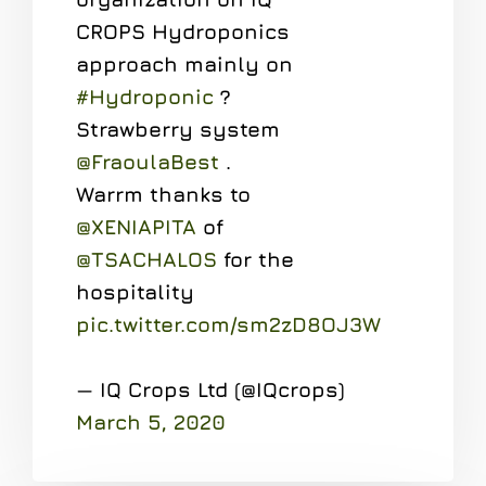
CROPS Hydroponics
approach mainly on
#Hydroponic
?
Strawberry system
@FraoulaBest
.
Warrm thanks to
@XENIAPITA
of
@TSACHALOS
for the
hospitality
pic.twitter.com/sm2zD8OJ3W
— IQ Crops Ltd (@IQcrops)
March 5, 2020