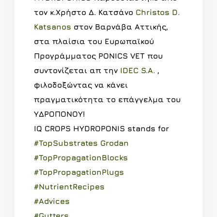
τον κ.Χρήστο Δ. Κατσάνο
Christos D.
Katsanos
στον Βαρνάβα Αττικής,
στα πλαίσια του Ευρωπαϊκού
Προγράμματος PONICS VET που
συντονίζεται απ την
IDEC S.A.
,
φιλοδοξώντας να κάνει
πραγματικότητα το επάγγελμα του
ΥΔΡΟΠΟΝΟΥ!
IQ CROPS HYDROPONIS stands for
#
TopSubstrates
Grodan
#
TopPropagationBlocks
#
TopPropagationPlugs
#
NutrientRecipes
#
Advices
#
Gutters