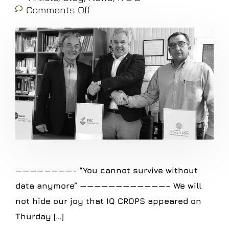
Comments Off
————————- “You cannot survive without
data anymore” ————————————– We will
not hide our joy that IQ CROPS appeared on
Thurday […]