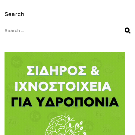
Text
Text
Text
Text
Text
Text
Search