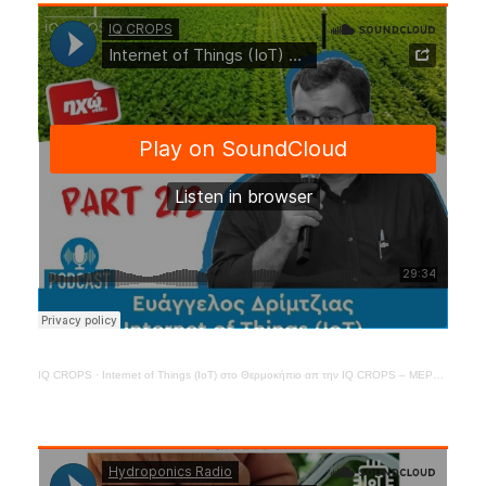
IQ CROPS
·
Internet of Things (IoT) στο Θερμοκήπιο απ την IQ CROPS – ΜΕΡΟΣ 2ο