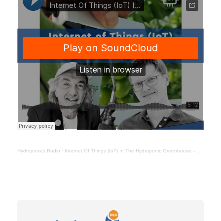
Hydroponics Radio
·
Internet Of Things (IoT) In The Hydroponic Greenhouse – Jevgenijs Karklins