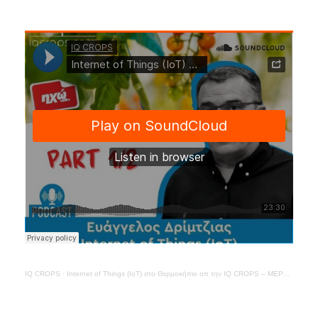
IQ CROPS
·
Internet of Things (IoT) στο Θερμοκήπιο απ την IQ CROPS – ΜΕΡΟΣ 1ο