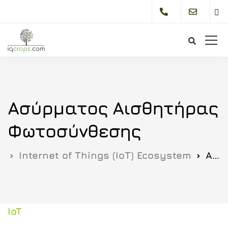
Bur
Me
Ασύρματος Αισθητήρας
Φωτοσύνθεσης
Internet of Things (ΙοΤ) Ecosystem
Ασύρματος Αισθητήρας Φωτοσύνθεσης
IoT