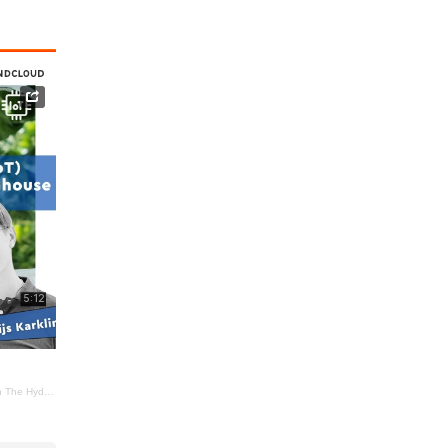
 – Jevgenijs Karklins