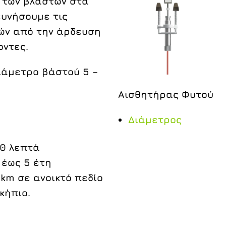
 των βλαστών στα
ευνήσουμε τις
ών από την άρδευση
οντες.
ιάμετρο βάστού 5 –
Αισθητήρας Φυτού
Διάμετρος
10 λεπτά
 έως 5 έτη
km σε ανοικτό πεδίο
κήπιο.