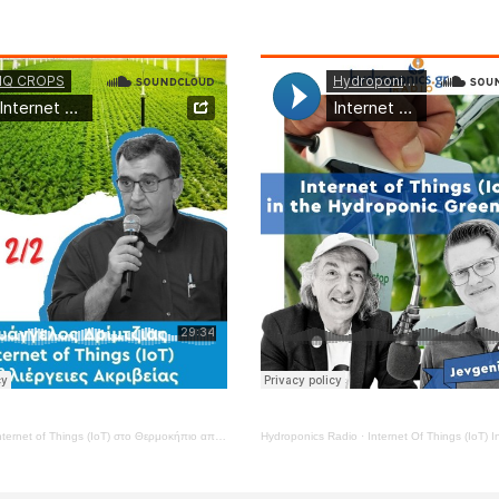
ternet of Things (IoT) στο Θερμοκήπιο απ την IQ CROPS – ΜΕΡΟΣ 2ο
Hydroponics Radio
·
Internet Of Things (IoT) In The Hydroponic Greenhouse