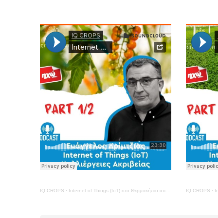
IQ CROPS
·
Internet of Things (IoT) στο Θερμοκήπιο απ την IQ CROPS – ΜΕΡΟΣ 1ο
IQ CROPS
·
In