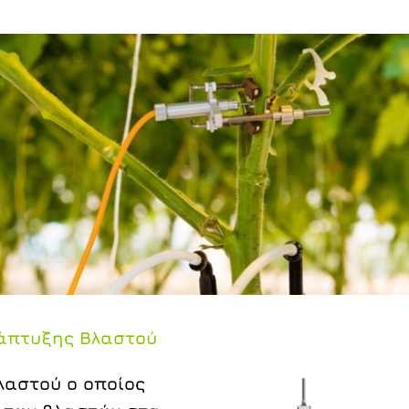
άπτυξης Βλαστού
αστού ο οποίος